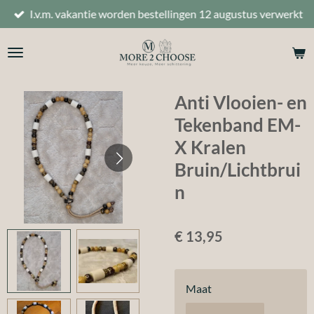
I.v.m. vakantie worden bestellingen 12 augustus verwerkt
Ga
direct
naar
de
hoofdinhoud
Anti Vlooien- en
Tekenband EM-
X Kralen
Bruin/Lichtbrui
n
€ 13,95
Maat