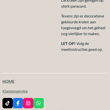
De kralen zijn geregen op
sterk paracord.
Tevens zijn er decoratieve
gekleurde kralen aan
toegevoegd om het geheel
nog sierlijker te maken.
LET OP!
Volg de
meetinstructies goed op.
HOME
Klantenservice
T
F
I
W
i
a
n
h