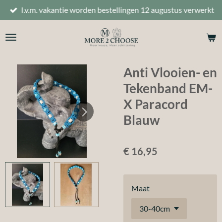
I.v.m. vakantie worden bestellingen 12 augustus verwerkt
Ga
direct
naar
de
hoofdinhoud
Anti Vlooien- en
Tekenband EM-
X Paracord
Blauw
€ 16,95
Maat