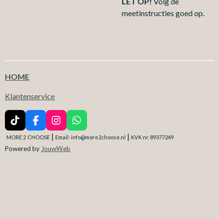
LET OP!
Volg de
meetinstructies goed op.
HOME
Klantenservice
T
F
I
W
i
a
n
h
|
|
MORE 2
CHOOSE
Email: info@more2choose.nl
KVK nr. 89377249
k
c
s
a
Powered by
JouwWeb
T
e
t
t
o
b
a
s
k
o
g
A
o
r
p
k
a
p
m