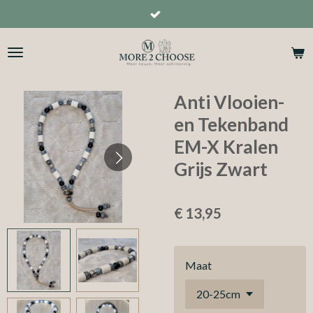
Ga
direct
naar
de
hoofdinhoud
Anti Vlooien-
en Tekenband
EM-X Kralen
Grijs Zwart
€ 13,95
Maat